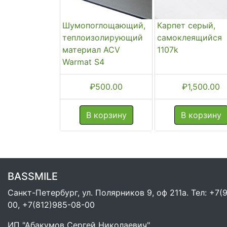
Шумопоглощающий,
Карпет серый,
теплоизолирующий
самоклеящийся
материал ACV
1107k
Warmat S4
₽
500.00
₽
1,500.00
В корзину
В корзину
BASSMILE
Санкт-Петербург, ул. Полярников 9, оф 211а. Тел: +7(
00, +7(812)985-08-00
ИП "Абакумов Сергей Николаевич"