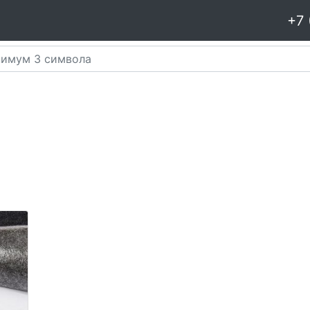
+7 
я