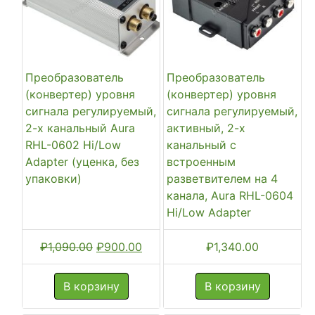
Преобразователь
Преобразователь
(конвертер) уровня
(конвертер) уровня
сигнала регулируемый,
сигнала регулируемый,
2-х канальный Aura
активный, 2-х
RHL-0602 Hi/Low
канальный с
Adapter (уценка, без
встроенным
упаковки)
разветвителем на 4
канала, Aura RHL-0604
Hi/Low Adapter
Первоначальная
Текущая
₽
1,090.00
₽
900.00
₽
1,340.00
цена
цена:
составляла
₽900.00.
В корзину
В корзину
₽1,090.00.