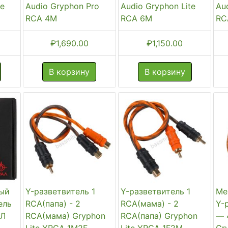
te
Audio Gryphon Pro
Audio Gryphon Lite
Au
RCA 4M
RCA 6M
RC
₽
1,690.00
₽
1,150.00
В корзину
В корзину
ый
Y-разветвитель 1
Y-разветвитель 1
Ме
ель
RCA(папа) - 2
RCA(мама) - 2
Y-
АЛ
RCA(мама) Gryphon
RCA(папа) Gryphon
— 
Lite YRCA 1M2F
Lite YRCA 1F2M
Gr