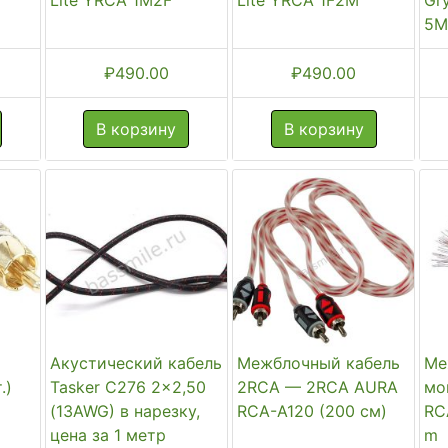
5
₽
490.00
₽
490.00
В корзину
В корзину
Акустический кабель
Межблочный кабель
Ме
.)
Tasker C276 2x2,50
2RCA — 2RCA AURA
мо
(13AWG) в нарезку,
RCA-A120 (200 см)
RC
цена за 1 метр
m