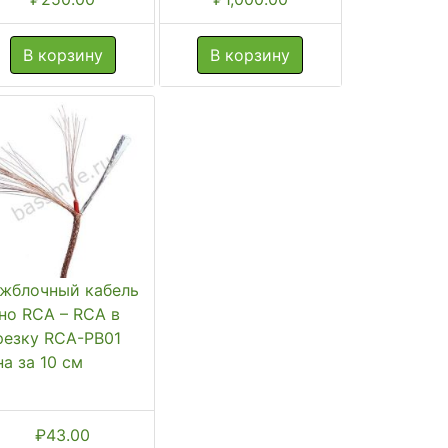
В корзину
В корзину
жблочный кабель
но RCA – RCA в
резку RCA-PB01
на за 10 см
₽
43.00