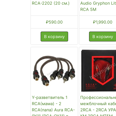
RCA-2202 (20 см.)
Audio Gryphon Li
RCA 5M
₽
590.00
₽
1,990.00
В корзину
В корзину
Y-разветвитель 1
Профессиональн
RCA(мама) - 2
межблочный каб
RCA(папа) Aura RCA-
2RCA - 2RCA УР
0Y11 (RCA-OY11) в
КМ 2RCA МТ5М