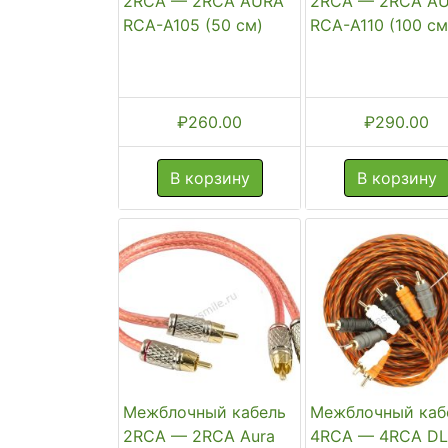
2RCA — 2RCA AURA
2RCA — 2RCA A
RCA-A105 (50 см)
RCA-A110 (100 см
₽
260.00
₽
290.00
В корзину
В корзину
Межблочный кабель
Межблочный каб
2RCA — 2RCA Aura
4RCA — 4RCA D