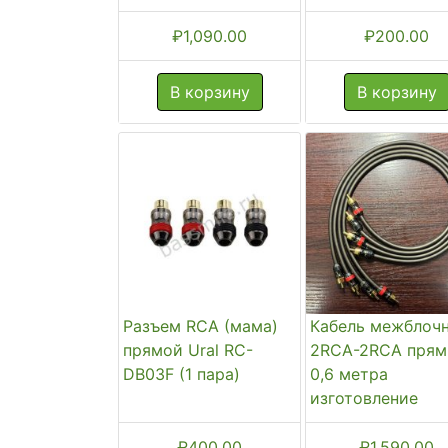
₽
1,090.00
₽
200.00
В корзину
В корзину
Разъем RCA (мама)
Кабель межблоч
прямой Ural RC-
2RCA-2RCA пря
DB03F (1 пара)
0,6 метра
изготовление
₽
400.00
₽
1,590.00