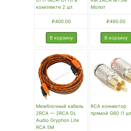
комплекте 2 шт.
Молот
₽
400.00
₽
490.00
В корзину
В корзину
Межблочный кабель
RCA коннектор
2RCA — 2RCA DL
прямой G60 (1 шт
Audio Gryphon Lite
RCA 5M