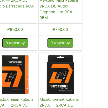
CA — 2RCA DL
межблочный кабель
dio Barracuda RCA
2RCA DL-Audio
M
Gryphon Lite RCA
05M
₽
890.00
₽
790.00
В корзину
В корзину
жблочный кабель
Межблочный кабель
CA — 2RCA DL
2RCA — 2RCA DL