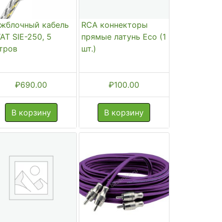
жблочный кабель
RCA коннекторы
AT SIE-250, 5
прямые латунь Eco (1
тров
шт.)
₽
690.00
₽
100.00
В корзину
В корзину