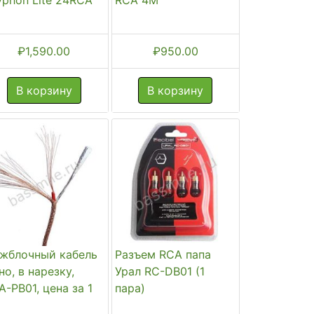
M
₽
1,590.00
₽
950.00
В корзину
В корзину
жблочный кабель
Разъем RCA папа
но, в нарезку,
Урал RC-DB01 (1
A-PB01, цена за 1
пара)