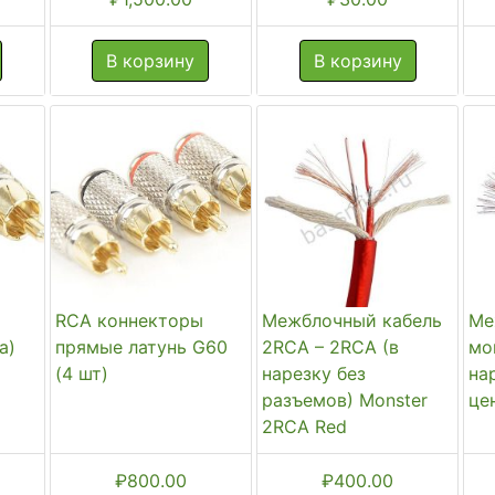
В корзину
В корзину
RCA коннекторы
Межблочный кабель
Ме
а)
прямые латунь G60
2RCA – 2RCA (в
мо
(4 шт)
нарезку без
на
разъемов) Monster
це
2RCA Red
₽
800.00
₽
400.00