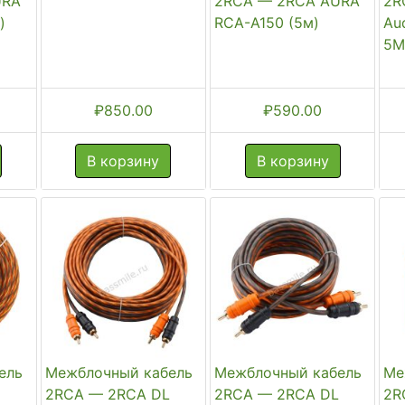
URA
2RCA — 2RCA AURA
2R
)
RCA-A150 (5м)
Au
5
₽
850.00
₽
590.00
В корзину
В корзину
ель
Межблочный кабель
Межблочный кабель
Ме
L
2RCA — 2RCA DL
2RCA — 2RCA DL
2R