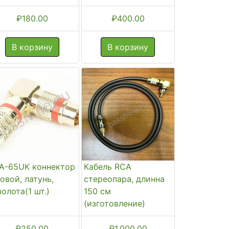
₽
180.00
₽
400.00
В корзину
В корзину
A-65UK коннектор
Кабель RCA
ловой, латунь,
стереопара, длинна
золота(1 шт.)
150 см
(изготовление)
₽
250.00
₽
1,000.00