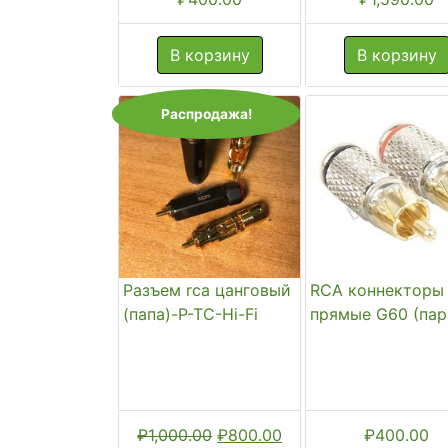
В корзину
В корзину
Распродажа!
Разъем rca цанговый
RCA коннекторы
(папа)-P-TC-Hi-Fi
прямые G60 (пар
Первоначальная
Текущая
₽
1,000.00
₽
800.00
₽
400.00