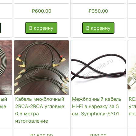
₽
600.00
₽
350.00
В корзину
В корзину
ный
Кабель межблочный
Межблочный кабель
RC
мые
2RCA-2RCA угловые
Hi-Fi в нарезку за 5
уг
0,5 метра
см. Symphony-SY01
по
изготовление
₽
1,500.00
₽
30.00