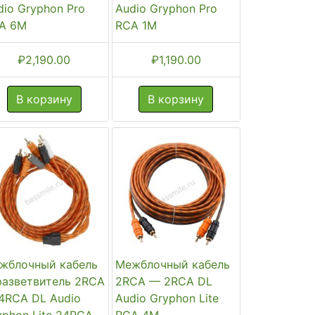
dio Gryphon Pro
Audio Gryphon Pro
A 6M
RCA 1M
₽
2,190.00
₽
1,190.00
В корзину
В корзину
жблочный кабель
Межблочный кабель
разветвитель 2RCA
2RCA — 2RCA DL
4RCA DL Audio
Audio Gryphon Lite
yphon Lite 24RCA
RCA 4M