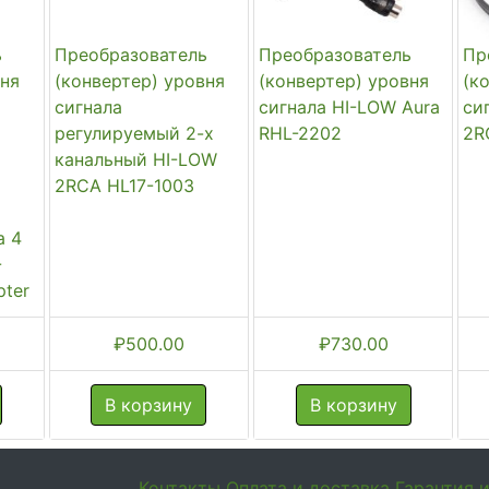
ь
Преобразователь
Преобразователь
Пр
вня
(конвертер) уровня
(конвертер) уровня
(к
сигнала
сигнала HI-LOW Aura
си
регулируемый 2-х
RHL-2202
2R
канальный HI-LOW
2RCA HL17-1003
а 4
-
pter
₽
500.00
₽
730.00
В корзину
В корзину
Контакты
Оплата и доставка
Гарантия 