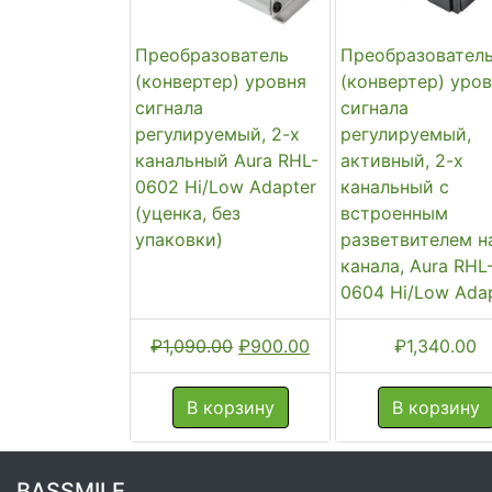
Преобразователь
Преобразовател
(конвертер) уровня
(конвертер) уро
сигнала
сигнала
регулируемый, 2-х
регулируемый,
канальный Aura RHL-
активный, 2-х
0602 Hi/Low Adapter
канальный с
(уценка, без
встроенным
упаковки)
разветвителем н
канала, Aura RHL
0604 Hi/Low Ada
Первоначальная
Текущая
₽
1,090.00
₽
900.00
₽
1,340.00
цена
цена:
составляла
₽900.00.
В корзину
В корзину
₽1,090.00.
BASSMILE