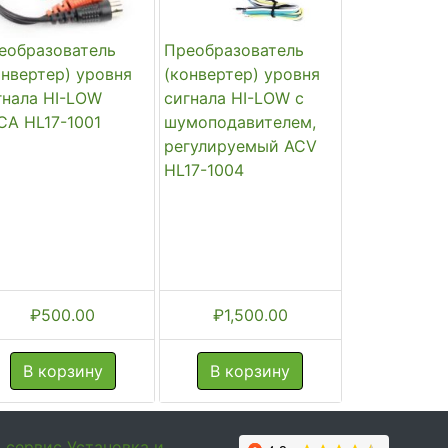
еобразователь
Преобразователь
онвертер) уровня
(конвертер) уровня
гнала HI-LOW
сигнала HI-LOW с
CA HL17-1001
шумоподавителем,
регулируемый ACV
HL17-1004
₽
500.00
₽
1,500.00
В корзину
В корзину
и сервис
Установка и