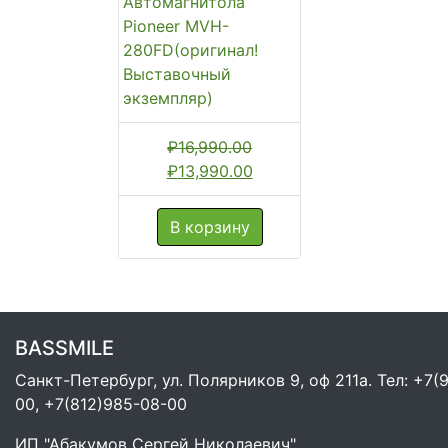
Автомагнитола
Pioneer MVH-
280FD(оригинал!
Выставочный
экземпляр)
₽
16,990.00
Первоначальная
Текущая
₽
13,990.00
цена
цена:
составляла
₽13,990.00.
В корзину
₽16,990.00.
BASSMILE
Санкт-Петербург, ул. Полярников 9, оф 211а. Тел: +7(
00, +7(812)985-08-00
ИП "Абакумов Сергей Николаевич"